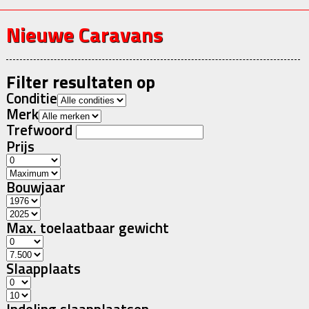
VACATURES
ONDERHOUDSAFSPRAAK
Nieuwe Caravans
OFFERTE
Filter resultaten op
Conditie
Merk
Trefwoord
Prijs
Bouwjaar
Max. toelaatbaar gewicht
Slaapplaats