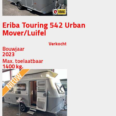
Eriba Touring 542 Urban
Mover/Luifel
Verkocht
Bouwjaar
2023
Max. toelaatbaar
1400 kg.